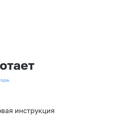
отает
тора.
овая инструкция