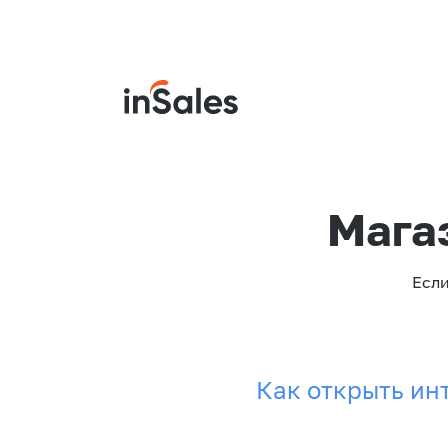
Мага
Если
Как открыть ин