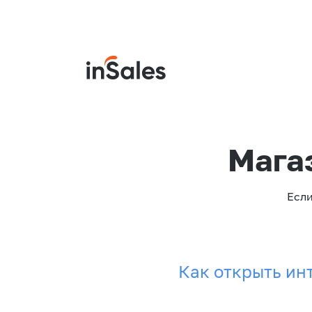
Мага
Если
Как открыть ин