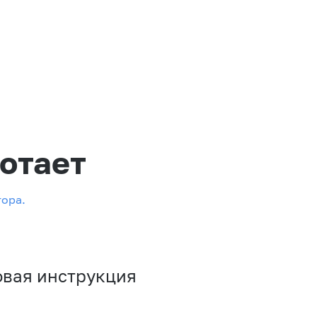
отает
тора.
овая инструкция