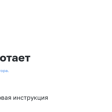
отает
тора.
овая инструкция