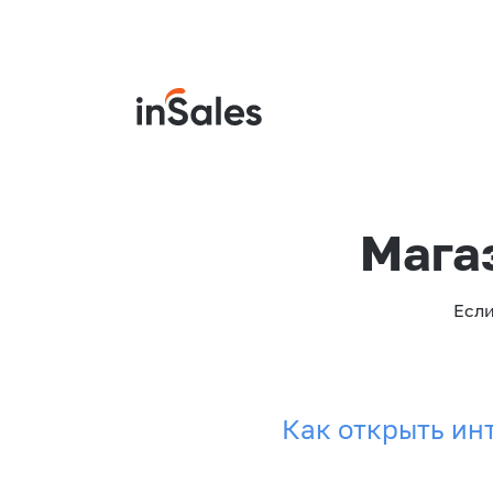
Мага
Если
Как открыть ин