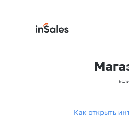
Мага
Если
Как открыть ин