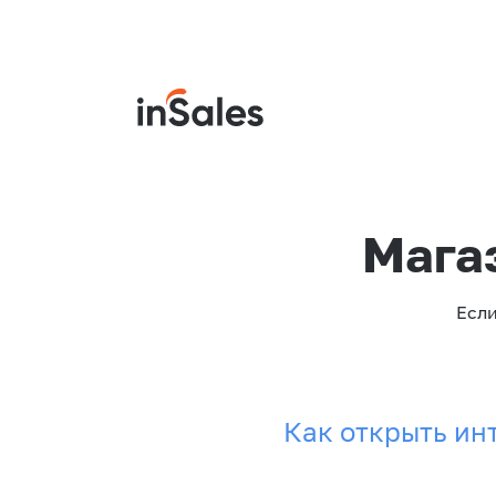
Мага
Если
Как открыть ин