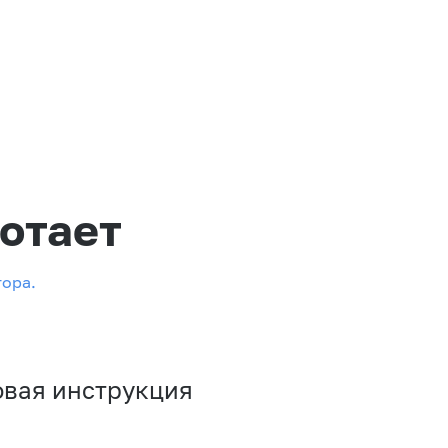
отает
тора.
овая инструкция